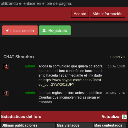
utilizando el enlace en el pie de página.
Iniciar sesión
Regístrate
CHAT Shoutbox
« archivo
admin
A toda la comunidad que quiera colabora
10 Jul 13:00
r para que el foro continúe en funcionami
ento hacerla llegar mediante el link dado
en
https://www.paypal.com/donate/?host
ed_bu...2YWX6CZUFY
admin
Leer las reglas del foro antes de publicar.
02 May 17:26
Cuentas que incumplen reglas serán eli
minadas.
iwasaki
gracias por aceptarme los felicito por su f
16 Jan 19:19
oro esta de lujo!
Estadísticas del foro
Actualizar
admin
Nota aclaratoria: No tenemos ninguna vi
14 Dec 14:29
Ultimas publicaciones
Más visitados
Más contestados
nculación con una persona que usa una