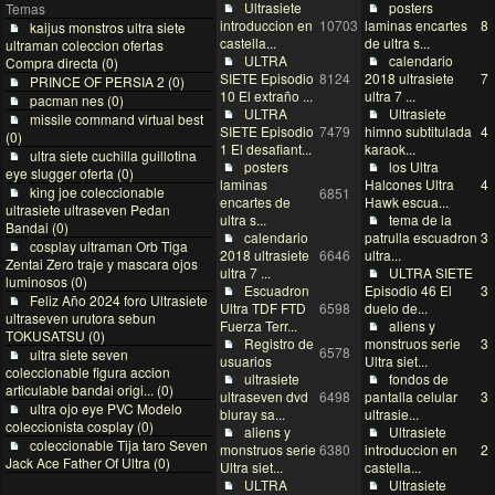
Ultrasiete
posters
Temas
ip de Chile y dice ser de un canal ULTRA
introduccion en
10703
laminas encartes
8
kaijus monstros ultra siete
76 - TOKUSATSU
castella...
de ultra s...
ultraman coleccion ofertas
ULTRA
calendario
Compra directa (0)
admin
Saludos
23 Nov 16:46
SIETE Episodio
8124
2018 ultrasiete
7
PRINCE OF PERSIA 2 (0)
10 El extraño ...
ultra 7 ...
pacman nes (0)
Carlos
Buenos días ultras
26 Oct 12:09
ULTRA
Ultrasiete
missile command virtual best
SIETE Episodio
7479
himno subtitulada
4
(0)
TDF-redactor
@bediomp los episodios de U7 están en
14 Aug 10:08
1 El desafiant...
karaok...
ultra siete cuchilla guillotina
youtube y se enumeran en
https://ultrasie
posters
los Ultra
eye slugger oferta (0)
te.datear.org/T-ULTRASIE...cion-total
laminas
Halcones Ultra
4
king joe coleccionable
6851
encartes de
Hawk escua...
beduino
por algun canal pasan sus capitulos?
ultrasiete ultraseven Pedan
17 Oct 18:15
ultra s...
tema de la
Bandai (0)
calendario
patrulla escuadron
3
TDF-redactor
@Ivan se dice que los episodios doblado
cosplay ultraman Orb Tiga
07 Oct 10:24
2018 ultrasiete
6646
ultra...
s por mexicanos se perdieron en incendi
Zentai Zero traje y mascara ojos
ultra 7 ...
ULTRA SIETE
o o terremoto, por lo tanto no existe la tot
luminosos (0)
Escuadron
Episodio 46 El
3
alidad de los videos en audio latino mexi
Feliz Año 2024 foro Ultrasiete
Ultra TDF FTD
6598
duelo de...
cano. solo algunos episodios se han con
ultraseven urutora sebun
Fuerza Terr...
aliens y
servado por fans.
TOKUSATSU (0)
Registro de
monstruos serie
3
6578
ultra siete seven
usuarios
Ultra siet...
Ivan
hola a todos, una pregunta, alguien sabe
06 Oct 10:28
coleccionable figura accion
ultrasiete
fondos de
que pasó con el doblaje al español de ult
articulable bandai origi... (0)
ultraseven dvd
6498
pantalla celular
3
rasiete
ultra ojo eye PVC Modelo
bluray sa...
ultrasie...
coleccionista cosplay (0)
aliens y
Ultrasiete
ivan rosales
Gracias por aceptarme
20 Aug 21:10
coleccionable Tija taro Seven
monstruos serie
6380
introduccion en
2
Jack Ace Father Of Ultra (0)
Ultra siet...
castella...
admin
activaciones de usuairos en evaluacion
01 Aug 17:33
ULTRA
Ultrasiete